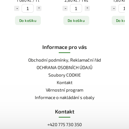
1 080 Kč / 1 l
2,80 Kč / 1 ks
1,80 Kč /
Do košíku
Do košíku
Do koš
Informace pro vás
Obchodní podmínky, Reklamační řád
OCHRANA OSOBNÍCH ÚDAJŮ
Soubory COOKIE
Kontakt
Věrnostní program
Informace o nakládání s obaly
Kontakt
+420 775 730 350