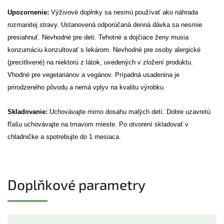
Upozornenie:
Výživové doplnky sa nesmú používať ako náhrada
rozmanitej stravy. Ustanovená odporúčaná denná dávka sa nesmie
presiahnuť. Nevhodné pre deti. Tehotné a dojčiace ženy musia
konzumáciu konzultovať s lekárom. Nevhodné pre osoby alergické
(precitlivené) na niektorú z látok, uvedených v zložení produktu.
Vhodné pre vegetariánov a vegánov. Prípadná usadenina je
prirodzeného pôvodu a nemá vplyv na kvalitu výrobku
Skladovanie:
Uchovávajte mimo dosahu malých detí. Dobre uzavretú
fľašu uchovávajte na tmavom mieste. Po otvorení skladovať v
chladničke a spotrebujte do 1 mesiaca.
Doplňkové parametry