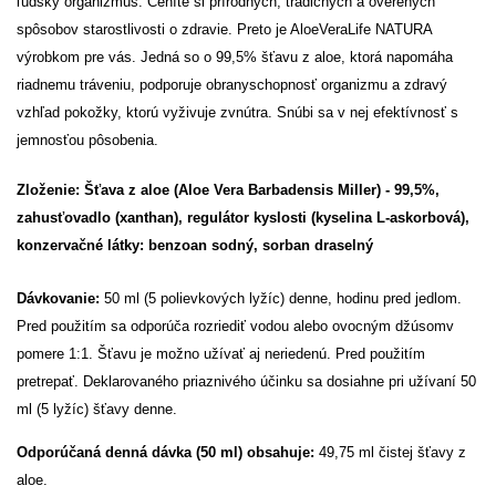
ľudský organizmus. Ceníte si prírodných, tradičných a overených
spôsobov starostlivosti o zdravie. Preto je AloeVeraLife NATURA
výrobkom pre vás. Jedná so o 99,5% šťavu z aloe, ktorá napomáha
riadnemu tráveniu, podporuje obranyschopnosť organizmu a zdravý
vzhľad pokožky, ktorú vyživuje zvnútra. Snúbi sa v nej efektívnosť s
jemnosťou pôsobenia.
Zloženie:
Šťava z aloe (Aloe Vera Barbadensis Miller) - 99,5%,
zahusťovadlo (xanthan), regulátor kyslosti (kyselina L-askorbová),
konzervačné látky: benzoan sodný, sorban draselný
Dávkovanie:
50 ml (5 polievkových lyžíc) denne, hodinu pred jedlom.
Pred použitím sa odporúča rozriediť vodou alebo ovocným džúsomv
pomere 1:1. Šťavu je možno užívať aj neriedenú. Pred použitím
pretrepať. Deklarovaného priaznivého účinku sa dosiahne pri užívaní 50
ml (5 lyžíc) šťavy denne.
Odporúčaná denná dávka (50 ml) obsahuje:
49,75 ml čistej šťavy z
aloe.