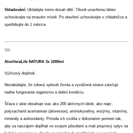
Skladování:
Ukládejte mimo dosah dětí. Těsně uzavřenou láhev
uchovávejte na tmavém místě. Po otevření uchovávejte v chladničce a
spotřebujte do 1 měsíce
SK:
AloeVeraLife NATURA 3x 1000ml
Výživový doplnok
Nezabúdajte, že zdravý spôsob života a vyvážená strava zaisťujú
riadne fungovanie organizmu a dobrú kondíciu.
Šťava z aloe obsahuje viac ako 200 aktívnych látok, ako napr.:
polysacharid acemannan (aloverose), aminokyseliny, enzýmy, vitamíny,
minerály a antioxidanty. Príroda ich zvolila v dokonalom pomere tak,
aby sa navzájom dopĺňali vo svojom pôsobení a mali priaznivý vplyv na