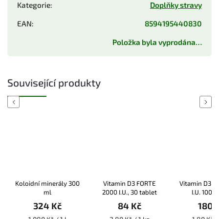
Kategorie
:
Doplňky stravy
EAN
:
8594195440830
Položka byla vyprodána…
Související produkty
Previous
Next
Koloidní minerály 300
Vitamin D3 FORTE
Vitamin D3 
ml
2000 I.U., 30 tablet
I.U. 100 t
324 Kč
84 Kč
180 