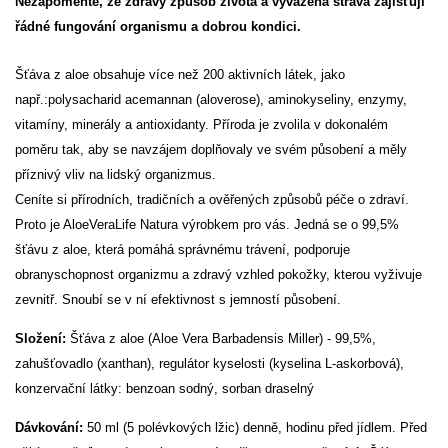
Nezapomeňte, že zdravý způsob života a vyvážená strava zajišťují
řádné fungování organismu a dobrou kondici.
Šťáva z aloe obsahuje více než 200 aktivních látek, jako
např.:polysacharid acemannan (aloverose), aminokyseliny, enzymy,
vitamíny, minerály a antioxidanty. Příroda je zvolila v dokonalém
poměru tak, aby se navzájem doplňovaly ve svém působení a měly
příznivý vliv na lidský organizmus.
Ceníte si přírodních, tradičních a ověřených způsobů péče o zdraví.
Proto je AloeVeraLife Natura výrobkem pro vás. Jedná se o 99,5%
šťávu z aloe, která pomáhá správnému trávení, podporuje
obranyschopnost organizmu a zdravý vzhled pokožky, kterou vyživuje
zevnitř. Snoubí se v ní efektivnost s jemností působení.
Složení:
Šťáva z aloe (Aloe Vera Barbadensis Miller) - 99,5%,
zahušťovadlo (xanthan), regulátor kyselosti (kyselina L-askorbová),
konzervační látky: benzoan sodný, sorban draselný
Dávkování:
50 ml (5 polévkových lžic) denně, hodinu před jídlem. Před