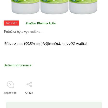
Značka:
Pharma Activ
Akční SET
Položka byla vyprodána…
Šťáva z aloe (99,5% obj.) Výjimečná, nejvyšší kvalita!
Detailní informace
Zeptat se
Sdílet