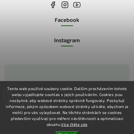
Facebook
Instagram
Zákaznická podpora:
Tento web používá soubory cookie. Dalším procházením tohoto
webu vyjadřujete souhlas s jejich používáním.
Cookies jsou
+420 775 730 350
nezbytné, aby webové stránky správně fungovaly. Poskytují
informace, jakým způsobem webové stránky užíváte, abychom je
mohli pro vás vylepšovat. Na těchto stránkách se cookies
především využívají pro měření návštěvnosti a optimalizaci
obsahu.
Více čtěte zde
Copyright 2026
Pharma Activ
. Všechna práva vyhrazena.
Vytvořil
Shoptet
| Design
Shoptak.cz