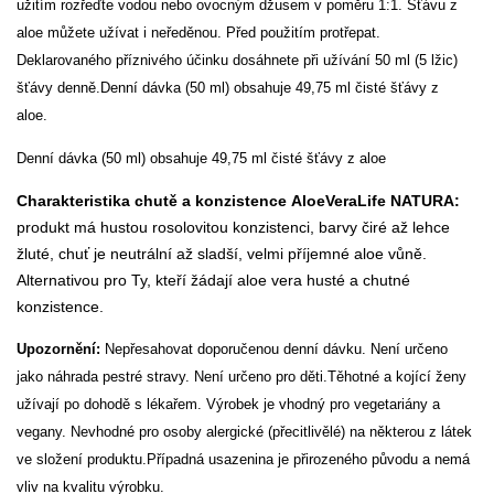
užitím rozřeďte vodou nebo ovocným džusem v poměru 1:1. Šťávu z
aloe můžete užívat i neředěnou. Před použitím protřepat.
Deklarovaného příznivého účinku dosáhnete při užívání 50 ml (5 lžic)
šťávy denně.Denní dávka (50 ml) obsahuje 49,75 ml čisté šťávy z
aloe.
Denní dávka (50 ml) obsahuje 49,75 ml čisté šťávy z aloe
Charakteristika chutě a konzistence AloeVeraLife NATURA:
produkt má hustou rosolovitou konzistenci, barvy čiré až lehce
žluté, chuť je neutrální až sladší, velmi příjemné aloe vůně.
Alternativou pro Ty, kteří žádají aloe vera husté a chutné
konzistence.
Upozornění:
Nepřesahovat doporučenou denní dávku. Není určeno
jako náhrada pestré stravy. Není určeno pro děti.Těhotné a kojící ženy
užívají po dohodě s lékařem. Výrobek je vhodný pro vegetariány a
vegany. Nevhodné pro osoby alergické (přecitlivělé) na některou z látek
ve složení produktu.Případná usazenina je přirozeného původu a nemá
vliv na kvalitu výrobku.