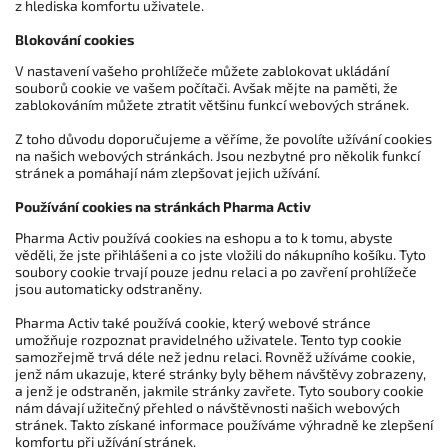
z hlediska komfortu uživatele.
Blokování cookies
V nastavení vašeho prohlížeče můžete zablokovat ukládání
souborů cookie ve vašem počítači. Avšak mějte na paměti, že
zablokováním můžete ztratit většinu funkcí webových stránek.
Z toho důvodu doporučujeme a věříme, že povolíte užívání cookies
na našich webových stránkách. Jsou nezbytné pro několik funkcí
stránek a pomáhají nám zlepšovat jejich užívání.
Používání cookies na stránkách Pharma Activ
Pharma Activ používá cookies na eshopu a to k tomu, abyste
věděli, že jste přihlášeni a co jste vložili do nákupního košíku. Tyto
soubory cookie trvají pouze jednu relaci a po zavření prohlížeče
jsou automaticky odstraněny.
Pharma Activ také používá cookie, který webové stránce
umožňuje rozpoznat pravidelného uživatele. Tento typ cookie
samozřejmě trvá déle než jednu relaci. Rovněž užíváme cookie,
jenž nám ukazuje, které stránky byly během návštěvy zobrazeny,
a jenž je odstraněn, jakmile stránky zavřete. Tyto soubory cookie
nám dávají užitečný přehled o návštěvnosti našich webových
stránek. Takto získané informace používáme výhradně ke zlepšení
komfortu při užívání stránek.