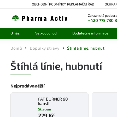
OBCHODNÍ PODMÍNKY, REKLAMAČNÍ ŘÁD
OCHRAN
Zákaznická podpora
+420 775 730 
O nás
Velkoobchod
Dodatečné informace
Domů
Doplňky stravy
Štíhlá línie, hubnutí
/
/
Štíhlá línie, hubnutí
Nejprodávanější
FAT BURNER 90
kapslí
Skladem
279 Kč