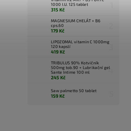
1000 I.U. 125 tablet
315 Kč
MAGNESIUM CHELÁT + B6
cps.60
179 Kč
LIPOZOMAL vitamin C 1000mg
120 kapslí
419 Kč
TRIBULUS 90% Kotvičník
500mg tob.90 + Lubrikační gel
Sante Intime 100 ml
245 Kč
Saw palmetto 50 tablet
159 Kč