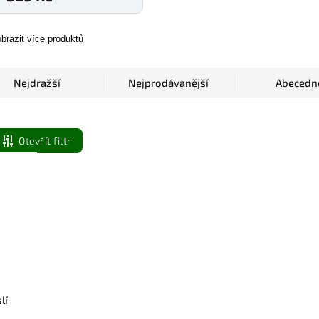
brazit více produktů
Nejdražší
Nejprodávanější
Abecedn
Otevřít filtr
lí