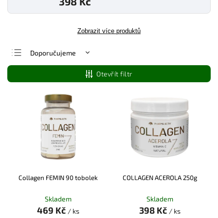
398 Kč
Zobrazit více produktů
Doporučujeme
Nejlevnější
Otevřít filtr
Nejdražší
Nejprodávanější
Abecedně
Collagen FEMIN 90 tobolek
COLLAGEN ACEROLA 250g
Skladem
Skladem
469 Kč
398 Kč
/ ks
/ ks