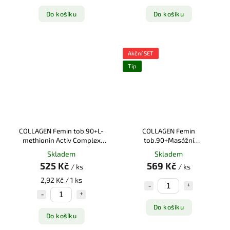
Do košíku
Do košíku
Akční SET
Tip
COLLAGEN Femin tob.90+L-
COLLAGEN Femin
methionin Activ Complex
tob.90+Masážní
tbl.90
afrodiziakální olej
Skladem
Skladem
Sandalwood 100ml
525 Kč
569 Kč
/ ks
/ ks
2,92 Kč / 1 ks
Do košíku
Do košíku