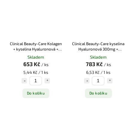
Clinical Beauty-Care Kolagen
Clinical Beauty-Care kyselina
+ kyselina Hyaluronová +
Hyaluronová 300mg +
koenzym Q10 tbl.60+60
Koenzym Q10 tob.60+60
Skladem
Skladem
653 Kč
783 Kč
/ ks
/ ks
5,44 Kč / 1 ks
6,53 Kč / 1 ks
Do košíku
Do košíku