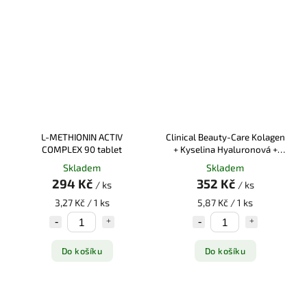
L-METHIONIN ACTIV
Clinical Beauty-Care Kolagen
COMPLEX 90 tablet
+ Kyselina Hyaluronová +
Koenzym Q10 tbl.60
Skladem
Skladem
294 Kč
352 Kč
/ ks
/ ks
3,27 Kč / 1 ks
5,87 Kč / 1 ks
Do košíku
Do košíku