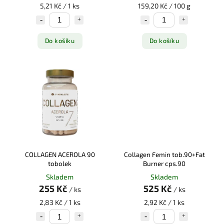
5,21 Kč / 1 ks
159,20 Kč / 100 g
Do košíku
Do košíku
COLLAGEN ACEROLA 90
Collagen Femin tob.90+Fat
tobolek
Burner cps.90
Skladem
Skladem
255 Kč
525 Kč
/ ks
/ ks
2,83 Kč / 1 ks
2,92 Kč / 1 ks