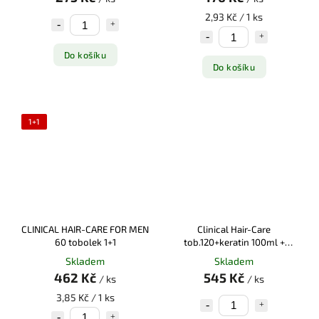
2,93 Kč / 1 ks
Do košíku
Do košíku
1+1
CLINICAL HAIR-CARE FOR MEN
Clinical Hair-Care
60 tobolek 1+1
tob.120+keratin 100ml +
Clinical Kofeinový šampon
Skladem
Skladem
250ml
462 Kč
545 Kč
/ ks
/ ks
3,85 Kč / 1 ks