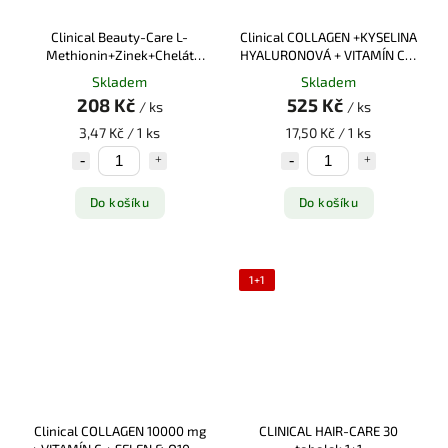
Clinical Beauty-Care L-
Clinical COLLAGEN +KYSELINA
Methionin+Zinek+Chelát
HYALURONOVÁ + VITAMÍN C &
tob.60
Q10 30 sáčků
Skladem
Skladem
208 Kč
525 Kč
/ ks
/ ks
3,47 Kč / 1 ks
17,50 Kč / 1 ks
Do košíku
Do košíku
1+1
Clinical COLLAGEN 10000 mg
CLINICAL HAIR-CARE 30