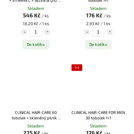
+ VITAMÍN C + SELEN & Q10 30
tobolek 1+1
sáčků
Skladem
Skladem
546 Kč
176 Kč
/ ks
/ ks
18,20 Kč / 1 ks
2,93 Kč / 1 ks
Do košíku
Do košíku
1+1
CLINICAL HAIR-CARE 60
CLINICAL HAIR-CARE FOR MEN
tobolek + skleněný pilník +
30 tobolek 1+1
Clinical Kofeinový šampon
Skladem
Skladem
250ml
275 Kč
176 Kč
/ ks
/ ks