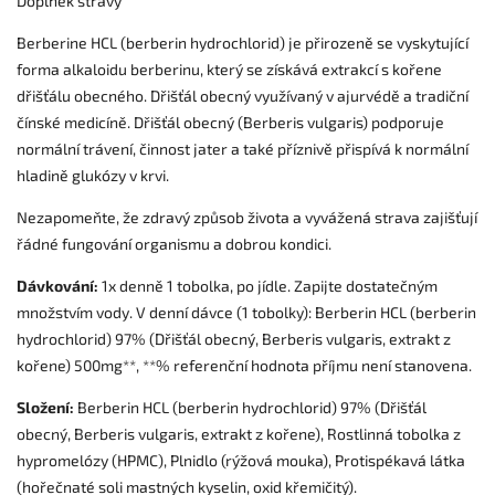
Doplněk stravy
Berberine HCL (berberin hydrochlorid) je přirozeně se vyskytující
forma alkaloidu berberinu, který se získává extrakcí s kořene
dřišťálu obecného. Dřišťál obecný využívaný v ajurvédě a tradiční
čínské medicíně. Dřišťál obecný (Berberis vulgaris) podporuje
normální trávení, činnost jater a také příznivě přispívá k normální
hladině glukózy v krvi.
Nezapomeňte, že zdravý způsob života a vyvážená strava zajišťují
řádné fungování organismu a dobrou kondici.
Dávkování:
1x denně 1 tobolka, po jídle. Zapijte dostatečným
množstvím vody. V denní dávce (1 tobolky): Berberin HCL (berberin
hydrochlorid) 97% (Dřišťál obecný, Berberis vulgaris, extrakt z
kořene) 500mg**, **% referenční hodnota příjmu není stanovena.
Složení:
Berberin HCL (berberin hydrochlorid) 97% (Dřišťál
obecný, Berberis vulgaris, extrakt z kořene), Rostlinná tobolka z
hypromelózy (HPMC), Plnidlo (rýžová mouka), Protispékavá látka
(hořečnaté soli mastných kyselin, oxid křemičitý).