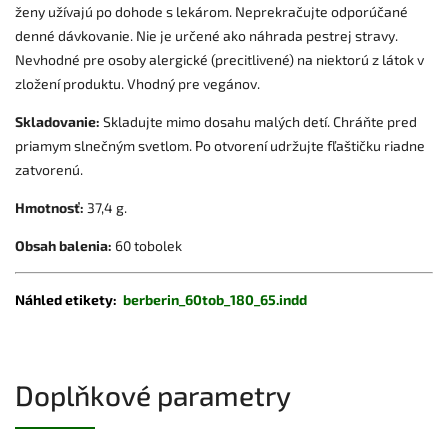
ženy užívajú po dohode s lekárom. Neprekračujte odporúčané
denné dávkovanie. Nie je určené ako náhrada pestrej stravy.
Nevhodné pre osoby alergické (precitlivené) na niektorú z látok v
zložení produktu. Vhodný pre vegánov.
Skladovanie:
Skladujte mimo dosahu malých detí. Chráňte pred
priamym slnečným svetlom. Po otvorení udržujte fľaštičku riadne
zatvorenú.
Hmotnosť:
37,4 g.
Obsah balenia:
60 tobolek
Náhled etikety:
berberin_60tob_180_65.indd
Doplňkové parametry