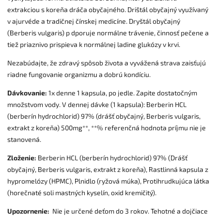
extrakciou s koreňa dráča obyčajného. Drištál obyčajný využívaný
v ajurvéde a tradičnej čínskej medicíne. Dryštál obyčajný
(Berberis vulgaris) p dporuje normálne trávenie, činnosť pečene a
tiež priaznivo prispieva k normálnej ladine glukózy v krvi.
Nezabúdajte, že zdravý spôsob života a vyvážená strava zaisťujú
riadne fungovanie organizmu a dobrú kondíciu.
Dávkovanie:
1x denne 1 kapsula, po jedle. Zapite dostatočným
množstvom vody. V dennej dávke (1 kapsula): Berberin HCL
(berberín hydrochlorid) 97% (drášť obyčajný, Berberis vulgaris,
extrakt z koreňa) 500mg**, **% referenčná hodnota príjmu nie je
stanovená.
Zloženie:
Berberin HCL (berberín hydrochlorid) 97% (Drášť
obyčajný, Berberis vulgaris, extrakt z koreňa), Rastlinná kapsula z
hypromelózy (HPMC), Plnidlo (ryžová múka), Protihrudkujúca látka
(horečnaté soli mastných kyselín, oxid kremičitý).
Upozornenie:
Nie je určené deťom do 3 rokov. Tehotné a dojčiace