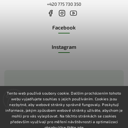
+420 775 730 350
Facebook
Instagram
Zákaznická podpora:
Tento web používá soubory cookie. Dalším procházením tohoto
webu vyjadřujete souhlas s jejich používáním.
Cookies jsou
+420 775 730 350
nezbytné, aby webové stránky správně fungovaly. Poskytují
informace, jakým způsobem webové stránky užíváte, abychom je
mohli pro vás vylepšovat. Na těchto stránkách se cookies
především využívají pro měření návštěvnosti a optimalizaci
obsahu.
Více čtěte zde