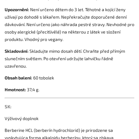
Upozornění:
Není určeno dětem do 3 let. Těhotné a kojící ženy
užívají po dohodě s lékařem. Nepřekračujte doporučené denní
dávkování. Není určeno jako náhrada pestré stravy. Nevhodné pro
osoby alergické (přecitlivělé) na některou z látek ve složení
produktu. Vhodný pro vegany.
Skladování:
Skladujte mimo dosah dětí. Chraňte před přímým
slunečním světlem. Po otevření udržujte lahvičku řádně
uzavřenou.
Obsah balení:
60 tobolek
Hmotnost:
37,4 g.
SK:
Výživový doplnok
Berberine HCL (berberín hydrochlorid) je prirodzene sa
vyskytujúca forma alkaloidu berberínu, ktorý sa získava