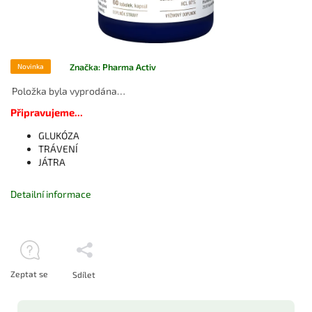
Značka:
Pharma Activ
Novinka
Položka byla vyprodána…
Připravujeme...
GLUKÓZA
TRÁVENÍ
JÁTRA
Detailní informace
Zeptat se
Sdílet