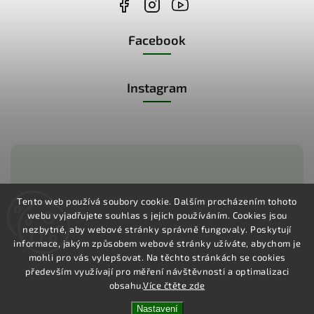
Facebook
Instagram
Zákaznická podpora:
Tento web používá soubory cookie. Dalším procházením tohoto
webu vyjadřujete souhlas s jejich používáním.
Cookies jsou
+420 775 730 350
nezbytné, aby webové stránky správně fungovaly. Poskytují
informace, jakým způsobem webové stránky užíváte, abychom je
mohli pro vás vylepšovat. Na těchto stránkách se cookies
především využívají pro měření návštěvnosti a optimalizaci
obsahu.
Více čtěte zde
Copyright 2026
Pharma Activ
. Všechna práva vyhrazena.
Vytvořil
Shoptet
| Design
Shoptak.cz
Nastavení