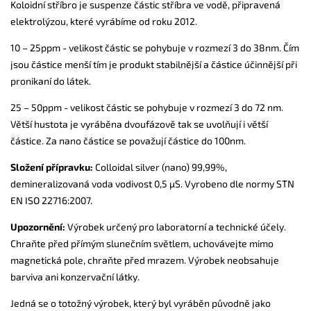
Koloidní stříbro je suspenze částic stříbra ve vodě, připravená
elektrolýzou, které vyrábíme od roku 2012.
10 – 25ppm - velikost částic se pohybuje v rozmezí 3 do 38nm. Čím
jsou částice menší tím je produkt stabilnější a částice účinnější při
pronikaní do látek.
25 – 50ppm - velikost částic se pohybuje v rozmezí 3 do 72 nm.
Větší hustota je vyráběna dvoufázově tak se uvolňují i větší
částice. Za nano částice se považují částice do 100nm.
Složení přípravku:
Colloidal silver (nano) 99,99%,
demineralizovaná voda vodivost 0,5 µS. Vyrobeno dle normy STN
EN ISO 22716:2007.
Upozornění:
Výrobek určený pro laboratorní a technické účely.
Chraňte před přímým slunečním světlem, uchovávejte mimo
magnetická pole, chraňte před mrazem. Výrobek neobsahuje
barviva ani konzervační látky.
Jedná se o totožný výrobek, který byl vyráběn původně jako