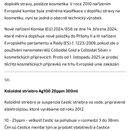
doplněk stravy, posléze kosmetika. V roce 2010 nařízením
Evropské komise byla změněna klasifikace z doplňku stravy na
kosmetiku, nyní se jedná o obecně technický výrobek.
Nové nařízení Komise (EU) 2024/858 ze dne 14. března 2024,
které mění a doplňuje nové položky do Přílohy II a III nařízení
Evropského parlamentu a Rady (ES) č. 1223/2009, pokud jde o
používání nanomateriálů Colloidal Gold a Colloidal Silver v
kosmetických přípravcích. Proto od 1. listopadu 2025 je prodej
těchto kosmetických přípravků na trhu Evropské unie zakázán.
SK:
Koloidné striebro Ag100 20ppm 300ml
Koloidné striebro je suspenzia častíc striebra vo vode, pripravená
elektrolýzou, ktoré vyrábame od roku 2012.
10 - 25ppm - veľkosť častíc sa pohybuje v rozmedzí 3 do 38nm.
Čím sú častice menšie tým je produkt stabilnejší a častice