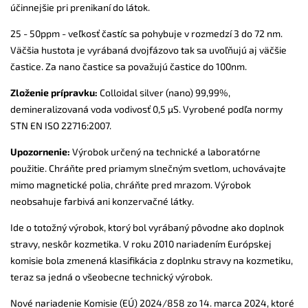
účinnejšie pri prenikaní do látok.
25 - 50ppm - veľkosť častíc sa pohybuje v rozmedzí 3 do 72 nm.
Väčšia hustota je vyrábaná dvojfázovo tak sa uvoľňujú aj väčšie
častice. Za nano častice sa považujú častice do 100nm.
Zloženie prípravku:
Colloidal silver (nano) 99,99%,
demineralizovaná voda vodivosť 0,5 µS. Vyrobené podľa normy
STN EN ISO 22716:2007.
Upozornenie:
Výrobok určený na technické a laboratórne
použitie. Chráňte pred priamym slnečným svetlom, uchovávajte
mimo magnetické polia, chráňte pred mrazom. Výrobok
neobsahuje farbivá ani konzervačné látky.
Ide o totožný výrobok, ktorý bol vyrábaný pôvodne ako doplnok
stravy, neskôr kozmetika. V roku 2010 nariadením Európskej
komisie bola zmenená klasifikácia z doplnku stravy na kozmetiku,
teraz sa jedná o všeobecne technický výrobok.
Nové nariadenie Komisie (EÚ) 2024/858 zo 14. marca 2024, ktoré