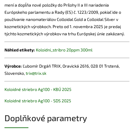
mení a dopĺňa nové položky do Prílohy II a III nariadenia
Európskeho parlamentu a Rady (ES) č. 1223/2009, pokiaľ ide o
používanie nanomateriálov Colloidal Gold a Colloidal Silver v
kozmetických výrobkoch. Preto od 1. novembra 2025 je predaj
týchto kozmetických výrobkov na trhu Európskej únie zakázaný.
Náhled etikety:
Koloidni_stribro 20ppm 300ml
Výrobce:
Ľubomír Drgáň TRIX, Oravická 2616, 028 01 Trstená,
Slovensko,
trix@trix.sk
Koloidné striebro Ag100 - KBÚ 2025
Koloidné striebro Ag100 - SDS 2025
Doplňkové parametry