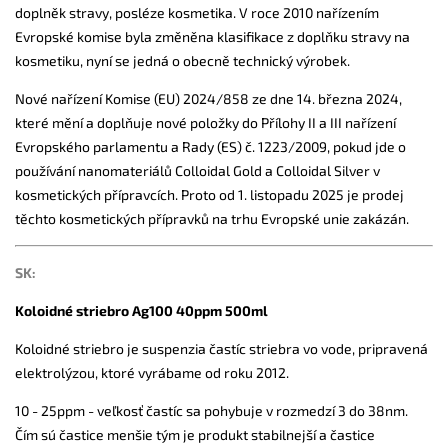
doplněk stravy, posléze kosmetika. V roce 2010 nařízením
Evropské komise byla změněna klasifikace z doplňku stravy na
kosmetiku, nyní se jedná o obecně technický výrobek.
Nové nařízení Komise (EU) 2024/858 ze dne 14. března 2024,
které mění a doplňuje nové položky do Přílohy II a III nařízení
Evropského parlamentu a Rady (ES) č. 1223/2009, pokud jde o
používání nanomateriálů Colloidal Gold a Colloidal Silver v
kosmetických přípravcích. Proto od 1. listopadu 2025 je prodej
těchto kosmetických přípravků na trhu Evropské unie zakázán.
SK:
Koloidné striebro Ag100 40ppm 500ml
Koloidné striebro je suspenzia častíc striebra vo vode, pripravená
elektrolýzou, ktoré vyrábame od roku 2012.
10 - 25ppm - veľkosť častíc sa pohybuje v rozmedzí 3 do 38nm.
Čím sú častice menšie tým je produkt stabilnejší a častice