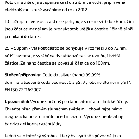
Koloidní stříbro je suspenze částic stříbra ve vodě, připravená
elektrolýzou, které vyrábíme od roku 2012.
10 – 25ppm - velikost částic se pohybuje v rozmezí 3 do 38nm. Čím
jsou částice menší tím je produkt stabilnější a částice účinnější při
pronikaní do látek.
25 – 50ppm - velikost částic se pohybuje v rozmezí 3 do 72 nm.
Větší hustota je vyráběna dvoufázově tak se uvolňují i větší
částice. Za nano částice se považují částice do 100nm.
Složení přípravku:
Colloidal silver (nano) 99,99%,
demineralizovaná voda vodivost 0,5 µS. Vyrobeno dle normy STN
EN ISO 22716:2007.
Upozornění:
Výrobek určený pro laboratorní a technické účely.
Chraňte před přímým slunečním světlem, uchovávejte mimo
magnetická pole, chraňte před mrazem. Výrobek neobsahuje
barviva ani konzervační látky.
Jedná se o totožný výrobek, který byl vyráběn původně jako