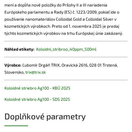
mení a dopĺňa nové položky do Prílohy II a III nariadenia
Európskeho parlamentu a Rady (ES) č. 1223/2009, pokiaľ ide o
používanie nanomateriálov Colloidal Gold a Colloidal Silver v
kozmetických výrobkoch. Preto od 1. novembra 2025 je predaj
týchto kozmetických výrobkov na trhu Európskej únie zakázaný.
Náhled etikety:
Koloidni_stribroo_40ppm_500ml
Výrobce:
Ľubomír Drgáň TRIX, Oravická 2616, 028 01 Trstená,
Slovensko,
trix@trix.sk
Koloidné striebro Ag100 - KBÚ 2025
Koloidné striebro Ag100 - SDS 2025
Doplňkové parametry