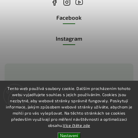
Facebook
Instagram
Zákaznická podpora:
Tento web používá soubory cookie. Dalším procházením tohoto
webu vyjadřujete souhlas s jejich používáním.
Cookies jsou
+420 775 730 350
nezbytné, aby webové stránky správně fungovaly. Poskytují
informace, jakým způsobem webové stránky užíváte, abychom je
mohli pro vás vylepšovat. Na těchto stránkách se cookies
především využívají pro měření návštěvnosti a optimalizaci
obsahu.
Více čtěte zde
Copyright 2026
Pharma Activ
. Všechna práva vyhrazena.
Vytvořil
Shoptet
| Design
Shoptak.cz
Nastavení