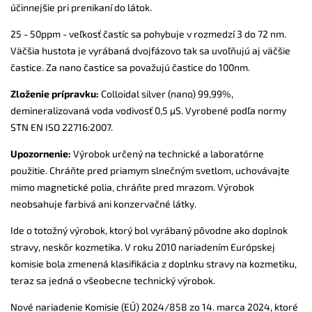
účinnejšie pri prenikaní do látok.
25 - 50ppm - veľkosť častíc sa pohybuje v rozmedzí 3 do 72 nm.
Väčšia hustota je vyrábaná dvojfázovo tak sa uvoľňujú aj väčšie
častice. Za nano častice sa považujú častice do 100nm.
Zloženie prípravku:
Colloidal silver (nano) 99,99%,
demineralizovaná voda vodivosť 0,5 µS. Vyrobené podľa normy
STN EN ISO 22716:2007.
Upozornenie:
Výrobok určený na technické a laboratórne
použitie. Chráňte pred priamym slnečným svetlom, uchovávajte
mimo magnetické polia, chráňte pred mrazom. Výrobok
neobsahuje farbivá ani konzervačné látky.
Ide o totožný výrobok, ktorý bol vyrábaný pôvodne ako doplnok
stravy, neskôr kozmetika. V roku 2010 nariadením Európskej
komisie bola zmenená klasifikácia z doplnku stravy na kozmetiku,
teraz sa jedná o všeobecne technický výrobok.
Nové nariadenie Komisie (EÚ) 2024/858 zo 14. marca 2024, ktoré