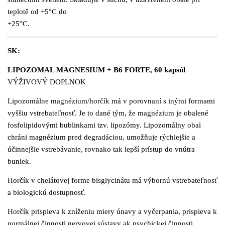
teplotě od +5°C do
+25°C.
SK:
LIPOZOMAL MAGNESIUM + B6 FORTE, 60 kapsúl
VÝŽIVOVÝ DOPLNOK
Lipozomálne magnézium/horčík má v porovnaní s inými formami
vyššiu vstrebateľnosť. Je to dané tým, že magnézium je obalené
fosfolipidovými
bublinkami tzv. lipozómy. Lipozomálny obal
chráni magnézium pred degradáciou, umožňuje rýchlejšie a
účinnejšie vstrebávanie, rovnako tak lepší prístup do vnútra
buniek.
Horčík v chelátovej forme bisglycinátu má výbornú vstrebateľnosť
a biologickú dostupnosť.
Horčík prispieva k zníženiu miery únavy a vyčerpania, prispieva k
normálnej činnosti nervovej sústavy ak psychickej činnosti.