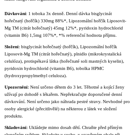
Dávkování
:
1 toboka 3x denně. Denní
dávka bisglycinát
hořečnatý (hořčík) 330mg
88%*, Lipozomální hořčík Liposovit-
Mg
TM
(citrát hořečnatý
) 45mg 12%*, pyridoxin hydrochlorid
(vitamin B6) 1,5mg 107%*, *%
referenční hodnota příjmu.
Složení:
bisglycinát hořečnatý (hořčík), Lipozomální
hořčík
Liposovit-Mg
TM
(citrát hořečnatý), plnidlo
(mikrokrystalická
celulóza), protispékavá látka
(hořečnaté soli mastných kyselin),
pyridoxin hydrochlorid (vitamin B6),
tobolka HPMC
(hydroxypropylmethyl celuloza).
Upozornění:
Není určeno dětem do 3 let. Těhotné a kojící ženy
užívají po dohodě s lékařem. Nepřekračujte doporučené denní
dávkování. Není
určeno jako náhrada pestré stravy. Nevhodné pro
osoby alergické (přecitlivělé) na
některou z látek ve složení
produktu.
Skladování:
Ukládejte mimo dosah dětí. Chraňte před přímým
slunečním světlem. Skladujte v suchu, v uzavřeném obale při