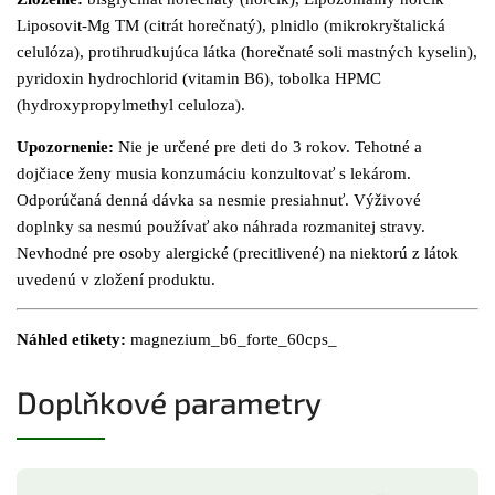
Liposovit-Mg
TM
(citrát horečnatý), plnidlo
(mikrokryštalická
celulóza), protihrudkujúca látka
(horečnaté soli mastných kyselin),
pyridoxin hydrochlorid (vitamin B6),
tobolka HPMC
(hydroxypropylmethyl celuloza).
Upozornenie:
Nie je určené pre deti do 3 rokov. Tehotné
a
dojčiace ženy musia konzumáciu konzultovať s lekárom.
Odporúčaná denná
dávka sa nesmie presiahnuť. Výživové
doplnky sa nesmú používať ako náhrada
rozmanitej stravy.
Nevhodné pre osoby alergické (precitlivené) na niektorú z látok
uvedenú v zložení produktu.
Náhled etikety:
magnezium_b6_forte_60cps_
Doplňkové parametry