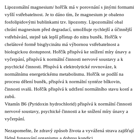
Lipozomální magnesium/ hořčík
má v porovnání s jinými formami
vyšší
vstřebatelnost. Je to dáno tím, že magnesium je obaleno
fosfolipidovými
bublinkami tzv. lipozomy. Lipozomální obal
chrání magnesium před degradací,
umožňuje rychlejší a účinnější
vstřebávání, stejně tak lepší přístup do nitra buněk.
Hořčík
v
chelátové formě bisglycinátu má výbornou vstřebatelnost a
biologickou
dostupnost.
Hořčík
přispívá ke snížení míry únavy a
vyčerpání, přispívá k
normální činnosti nervové soustavy a k
psychické činnosti. Přispívá k elektrolytické
rovnováze, k
normálnímu energetickému metabolismu.
Hořčík
se podílí na
procesu dělení buněk, přispívá k normální syntéze bílkovin,
činnosti svalů.
Hořčík
přispívá k udržení normálního stavu kostí a
zubů.
Vitamín B6 (Pyridoxin hydrochlorid)
přispívá k normální činnosti
nervové
soustavy, psychické činnosti a ke snížení míry únavy a
vyčerpání.
Nezapomeňte, že zdravý způsob života a vyvážená strava zajišťují
řádné fungování
organismu a dobrou kondici.