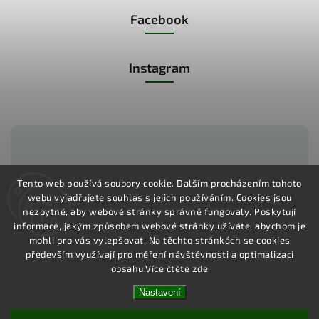
Facebook
Instagram
Zákaznická podpora:
Tento web používá soubory cookie. Dalším procházením tohoto
webu vyjadřujete souhlas s jejich používáním.
Cookies jsou
+420 775 730 350
nezbytné, aby webové stránky správně fungovaly. Poskytují
informace, jakým způsobem webové stránky užíváte, abychom je
mohli pro vás vylepšovat. Na těchto stránkách se cookies
především využívají pro měření návštěvnosti a optimalizaci
obsahu.
Více čtěte zde
Copyright 2026
Pharma Activ
. Všechna práva vyhrazena.
Vytvořil
Shoptet
| Design
Shoptak.cz
Nastavení