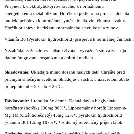
Prispieva k elektrolytickej rovnováhe, k normálnemu
energetickému metabolizmu. Horčík sa podieľa na procese delenia
buniek, prispieva k normálnej syntéze bielkovín, činnosti svalov.
Horčík
prispieva k udržaniu normálneho stavu kostí a zubov.
Vitamín B6 (Pyridoxín hydrochlorid) prispieva k normálnej činnosti 
Nezabúdajte, že zdravý spôsob života a vyvážená
strava zaisťujú
riadne fungovanie organizmu a dobrú kondíciu.
Skladovanie:
Ukladajte mimo dosahu malých detí. Chráňte pred
priamym slnečným
svetlom. Skladujte v suchu, v uzavretom obale
pri teplote od + 5°C do + 25°C.
Dávkovanie:
1 tobolka 3x denne.
Denná dávka bisglycinát
horečnatý (horčík) 330mg
88%*, Lipozomálny horčík Liposovit-
Mg
TM
(citrát
horečnatý) 45mg 12%*, pyridoxin hydrochlorid
(vitamin B6) 1,5mg 107%*, *%
denný referenčný príjem látok.
Zloženie:
bisglycinát horečnatý (horčík),
Lipozomálny horčík