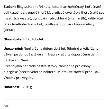
Složení:
Bisglycinát hořečnatý, jablečnan hořečnatý, hořečnaté
soli kyseliny citronové (hořčík), protispékavá látka (hořečnaté soli
mastných kyselin), pyridoxin hydrochlorid (vitamin B6), kalibrační
látka (maltodextrin roket), rostlinná tobolka z hypromelózy
(HPMC).
Obsah balení:
120 tobolek
Upozornění:
Není určeno dětem do 3 let. Těhotné a kojící ženy
užívají po dohodě s lékařem. Nepřekračujte doporučené denní
dávkování. Není
určeno jako náhrada pestré stravy. Nevhodné pro osoby
alergické (přecitlivělé) na některou z látek ve složení produktu.
Vhodný pro vegany.
Hmotnost:
120,6 g
SK: