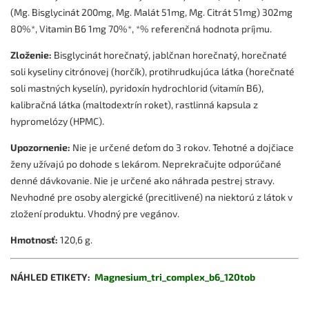
(Mg. Bisglycinát 200mg, Mg. Malát 51mg, Mg. Citrát 51mg) 302mg
80%*, Vitamin B6 1mg 70%*, *% referenčná hodnota príjmu.
Zloženie:
Bisglycinát horečnatý, jablčnan horečnatý, horečnaté
soli kyseliny citrónovej (horčík), protihrudkujúca látka (horečnaté
soli mastných kyselín), pyridoxín hydrochlorid (vitamín B6),
kalibračná látka (maltodextrín roket), rastlinná kapsula z
hypromelózy (HPMC).
Upozornenie:
Nie je určené deťom do 3 rokov. Tehotné a dojčiace
ženy užívajú po dohode s lekárom. Neprekračujte odporúčané
denné dávkovanie. Nie je určené ako náhrada pestrej stravy.
Nevhodné pre osoby alergické (precitlivené) na niektorú z látok v
zložení produktu. Vhodný pre vegánov.
Hmotnosť:
120,6 g.
NÁHLED ETIKETY:
Magnesium_tri_complex_b6_120tob