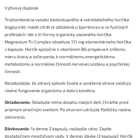
Výživový doplnok
Trojkombinácia vysoko biodostupného a vstrebateľného horčíka
bisglycinát, malát citrát je obľúbená u športovcov a vo fyzických
profesiách. Ide o tri formy organicky viazaného horčíka.
Magnesium Tri Complex obsahuje 151 mg elementárneho horčíka
v kapsule. Horčík spoločne s vitamínom B6 prispieva k zníženiu
miery únavy a vyčerpania, k normálnemu energetickému
metabolizmu a normálnej činnosti nervovej sústavy a psychickej
činnosti.
Nezabúdajte, že zdravý spôsob života a vyvážená strava zaisťujú
riadne fungovanie organizmu a dobrú kondíciu.
Skladovanie:
Skladujte mimo dosahu malých detí. Chráňte pred
priamym slnečným svetlom. Po otvorení udržujte fľaštičku riadne
zatvorenú.
Dávkovanie:
1x denne 2 kapsuly, najlepšie ráno. Zapite
dostatočným množstvom vody. V dennej dávke (2 kapsule): Horčík