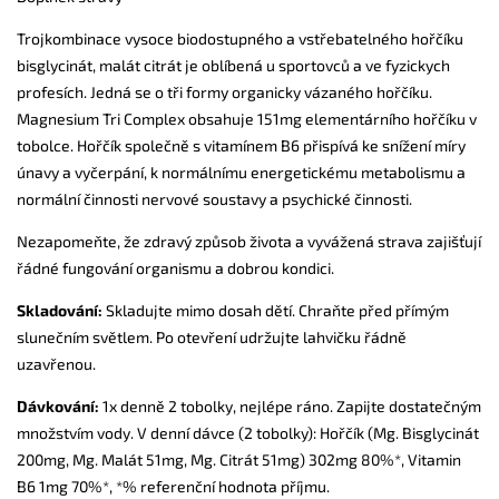
Trojkombinace vysoce biodostupného a vstřebatelného hořčíku
bisglycinát, malát citrát je oblíbená u sportovců a ve fyzickych
profesích. Jedná se o tři formy organicky vázaného hořčíku.
Magnesium Tri Complex obsahuje 151mg elementárního hořčíku v
tobolce. Hořčík společně s vitamínem B6 přispívá ke snížení míry
únavy a vyčerpání, k normálnímu energetickému metabolismu a
normální činnosti nervové soustavy a psychické činnosti.
Nezapomeňte, že zdravý způsob života a vyvážená strava zajišťují
řádné fungování organismu a dobrou kondici.
Skladování:
Skladujte mimo dosah dětí. Chraňte před přímým
slunečním světlem. Po otevření udržujte lahvičku řádně
uzavřenou.
Dávkování:
1x denně 2 tobolky, nejlépe ráno. Zapijte dostatečným
množstvím vody. V denní dávce (2 tobolky): Hořčík (Mg. Bisglycinát
200mg, Mg. Malát 51mg, Mg. Citrát 51mg) 302mg 80%*, Vitamin
B6 1mg 70%*, *% referenční hodnota příjmu.