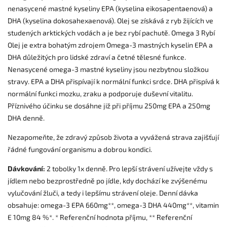
nenasycené mastné kyseliny EPA (kyselina eikosapentaenová) a
DHA (kyselina dokosahexaenová). Olej se získává z ryb žijících ve
studených arktických vodách a je bez rybí pachutě. Omega 3 Rybí
Olej je extra bohatým zdrojem Omega-3 mastných kyselin EPA a
DHA důležitých pro lidské zdraví a četné tělesné funkce.
Nenasycené omega-3 mastné kyseliny jsou nezbytnou složkou
stravy. EPA a DHA přispívají k normální funkci srdce. DHA přispívá k
normální funkci mozku, zraku a podporuje duševní vitalitu.
Příznivého účinku se dosáhne již při příjmu 250mg EPA a 250mg
DHA denně.
Nezapomeňte, že zdravý způsob života a vyvážená strava zajišťují
řádné fungování organismu a dobrou kondici.
Dávkování:
2 tobolky 1x denně. Pro lepší strávení užívejte vždy s
jídlem nebo bezprostředně po jídle, kdy dochází ke zvýšenému
vylučování žluči, a tedy i lepšímu strávení oleje. Denní dávka
obsahuje: omega-3 EPA 660mg**, omega-3 DHA 440mg**, vitamin
E 10mg 84 %*. * Referenční hodnota příjmu, ** Referenční