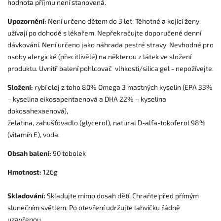
hodnota příjmu není stanovená.
Upozornění:
Není určeno dětem do 3 let. Těhotné a kojící ženy
užívají po dohodě s lékařem. Nepřekračujte doporučené denní
dávkování. Není určeno jako náhrada pestré stravy. Nevhodné pro
osoby alergické (přecitlivělé) na některou z látek ve složení
produktu.
Uvnitř balení pohlcovač vlhkosti/silica gel - nepožívejte.
Složení:
rybí olej z toho 80% Omega 3 mastných kyselin (EPA 33%
– kyselina eikosapentaenová a DHA 22% – kyselina
dokosahexaenová),
želatina, zahušťovadlo (glycerol), natural D-alfa-tokoferol 98%
(vitamín E), voda.
Obsah balení:
90 tobolek
Hmotnost:
126g
Skladování:
Skladujte mimo dosah dětí. Chraňte před přímým
slunečním světlem. Po otevření udržujte lahvičku řádně
uzavřenou.