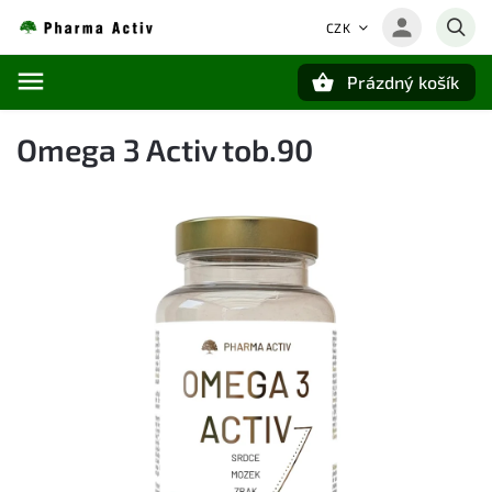
CZK
Prázdný košík
Hledat
Omega 3 Activ tob.90