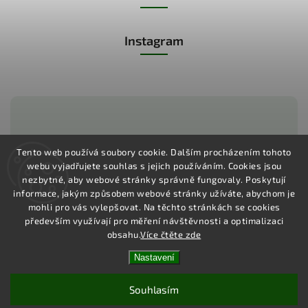
Instagram
Zákaznická podpora:
Tento web používá soubory cookie. Dalším procházením tohoto
webu vyjadřujete souhlas s jejich používáním.
Cookies jsou
+420 775 730 350
nezbytné, aby webové stránky správně fungovaly. Poskytují
informace, jakým způsobem webové stránky užíváte, abychom je
mohli pro vás vylepšovat. Na těchto stránkách se cookies
především využívají pro měření návštěvnosti a optimalizaci
obsahu.
Více čtěte zde
Copyright 2026
Pharma Activ
. Všechna práva vyhrazena.
Vytvořil
Shoptet
| Design
Shoptak.cz
Nastavení
Souhlasím