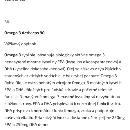
SK:
Omega 3 Activ cps.90
Výživový doplnok
Omega 3
rybí olej obsahuje biologicky aktívne omega 3
nenasýtené mastné kyseliny EPA (kyselina eikosapentaénová) a
DHA (kyselina dokosahexaenová). Olej sa získava z rýb žijúcich v
studených arktických vodách a je bez rybej pachute. Omega 3
Rybie Olej je extra bohatým zdrojom Omega-3 mastných kyselín
EPA a DHA dôležitých pre ľudské zdravie a početné telesné
funkcie. Nenasýtené omega-3 mastné kyseliny sú nevyhnutnou
zložkou stravy. EPA a DHA prispievajú k normálnej funkcii srdca.
DHA prispieva k normálnej funkcii mozgu, zraku a podporuje
duševnú vitalitu. Priaznivý účinok sa dosiahne už pri príjme 250mg
EPA a 250mg DHA denne.