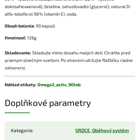
dokosahexaenová), želatína, zahusťovadlo (glycerol), natural D-
alfa-tokoferol 98% (vitamín E), voda.
Obsah balenia:
90 kapsúl
Hmotnosť:
126g
Skladovanie:
Skladujte mimo dosahu malých detí. Chráňte pred
priamym slnečným svetlom. Po otvorení udržujte fľaštičku riadne
zatvorenú.
Náhled etikety:
Omega3_activ_90tob
Doplňkové parametry
Kategorie
:
SRDCE, Oběhový systém