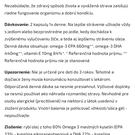
Nezabúdajte, že zdravý spôsob života a vyvážená strava zaisťujú
riadne fungovanie organizmu a dobrú kondíciu.
Dávkovanie:
2 kapsuly 1x denne. Na lepšie strávenie užívajte vždy
s jedlom alebo bezprostredne po jedle, kedy dochádza k
zvýšenému vylučovaniu žlče, a teda aj lepšiemu stráveniu oleja.
Denná dávka obsahuje: omega-3 EPA 660mg**, omega-3 DHA
440mg**, vitamín E 10mg 84%*. * Referenčná hodnota príjmu, **
Referenčná hodnota príjmu nie je stanovená
Upozornenie:
Nie je určené pre deti do 3 rokov. Tehotné a
dojčiace ženy musia konzumáciu konzultovat s lekárom.
Odporúčaná denná dávka sa nesmie presiahnut. Výživové doplnky
sa nesmú používat ako náhrada rozmanitej stravy. Nevhodné pre
osoby alergické (precitlivené) na niektorú z látok uvedenú v
zložení produktu.
Vnútri balenia je pohlcovač vlhkosti/silica gél -
nepoužívajte.
Zloženie:
rybí olej z toho 80% Omega 3 mastných kyselín (EPA
33% - kyselina eikosapentaenová a DHA 22% - kyselina