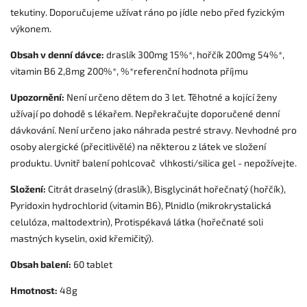
tekutiny. Doporučujeme užívat ráno po jídle nebo před fyzickým
výkonem.
Obsah v denní dávce:
draslík 300mg 15%*, hořčík 200mg 54%*,
vitamin B6 2,8mg 200%*, %*referenční hodnota příjmu
Upozornění:
Není určeno dětem do 3 let. Těhotné a kojící ženy
užívají po dohodě s lékařem. Nepřekračujte doporučené denní
dávkování. Není určeno jako náhrada pestré stravy. Nevhodné pro
osoby alergické (přecitlivělé) na některou z látek ve složení
produktu.
Uvnitř balení pohlcovač vlhkosti/silica gel - nepožívejte.
Složení:
Citrát draselný (draslík), Bisglycinát hořečnatý (hořčík),
Pyridoxin hydrochlorid (vitamin B6), Plnidlo (mikrokrystalická
celulóza, maltodextrin), Protispékavá látka (hořečnaté soli
mastných kyselin, oxid křemičitý).
Obsah balení:
60 tablet
Hmotnost:
48g