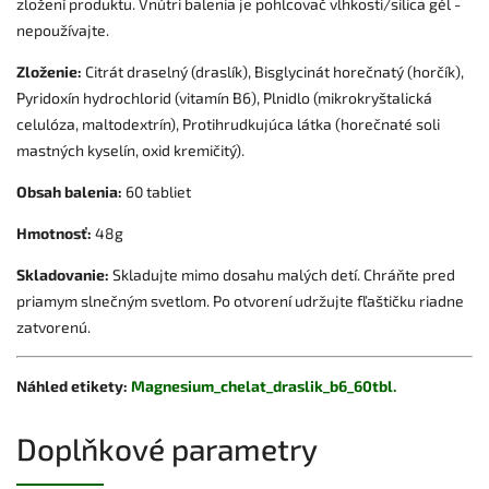
zložení produktu.
Vnútri balenia je pohlcovač vlhkosti/silica gél -
nepoužívajte.
Zloženie:
Citrát draselný (draslík), Bisglycinát horečnatý (horčík),
Pyridoxín hydrochlorid (vitamín B6), Plnidlo (mikrokryštalická
celulóza, maltodextrín), Protihrudkujúca látka (horečnaté soli
mastných kyselín, oxid kremičitý).
Obsah balenia:
60 tabliet
Hmotnosť:
48g
Skladovanie:
Skladujte mimo dosahu malých detí. Chráňte pred
priamym slnečným svetlom. Po otvorení udržujte fľaštičku riadne
zatvorenú.
Náhled etikety:
Magnesium_chelat_draslik_b6_60tbl.
Doplňkové parametry