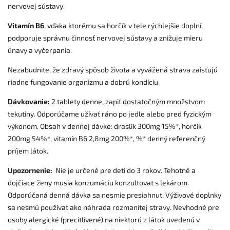
nervovej sústavy.
Vitamín B6
, vďaka ktorému sa horčík v tele rýchlejšie doplní,
podporuje správnu činnosť nervovej sústavy a znižuje mieru
únavy a vyčerpania.
Nezabudnite, že zdravý spôsob života a vyvážená strava zaisťujú
riadne fungovanie organizmu a dobrú kondíciu.
Dávkovanie:
2 tablety denne, zapiť dostatočným množstvom
tekutiny. Odporúčame užívať ráno po jedle alebo pred fyzickým
výkonom. Obsah v dennej dávke: draslík 300mg 15%*, horčík
200mg 54%*, vitamín B6 2,8mg 200%*, %* denný referenčný
príjem látok.
Upozornenie:
Nie je určené pre deti do 3 rokov. Tehotné a
dojčiace ženy musia konzumáciu konzultovat s lekárom.
Odporúčaná denná dávka sa nesmie presiahnut. Výživové doplnky
sa nesmú používat ako náhrada rozmanitej stravy. Nevhodné pre
osoby alergické (precitlivené) na niektorú z látok uvedenú v