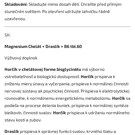
Skladování:
Skladujte mimo dosah dětí. Chraňte před přímým
slunečním světlem. Po otevření udržujte lahvičku řádně
uzavřenou.
SK:
Magnesium Chelát + Draslík + B6 tbl.60
Výživový doplnok
Horčík v chelátovej forme
bisglycinátu
má výbornú
vstrebateľnosť a biologickú dostupnosť.
Horčík
prispieva k
zníženiu miery únavy a vyčerpania, prispieva k normálnej činnosti
nervovej sústavy ak psychickej činnosti. Prispieva k elektrolytickej
rovnováhe, k normálnemu energetickému metabolizmu.
Horčík
sa
podieľa na procese delenia buniek, prispieva k normálnej syntéze
bielkovín, činnosti svalov.
Horčík
prispieva k udržaniu normálneho
stavu kostí a zubov.
Draslík
prispieva k správnej funkcii svalov, krvného tlaku a