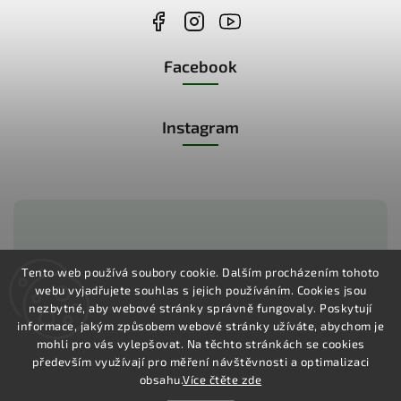
Facebook
Instagram
Zákaznická podpora:
Tento web používá soubory cookie. Dalším procházením tohoto
webu vyjadřujete souhlas s jejich používáním.
Cookies jsou
+420 775 730 350
nezbytné, aby webové stránky správně fungovaly. Poskytují
informace, jakým způsobem webové stránky užíváte, abychom je
mohli pro vás vylepšovat. Na těchto stránkách se cookies
především využívají pro měření návštěvnosti a optimalizaci
obsahu.
Více čtěte zde
Copyright 2026
Pharma Activ
. Všechna práva vyhrazena.