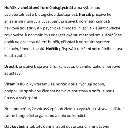
Hořčík v chelátové formě bisglycinátu
má výbornou
vstřebatelnost a biologickou dostupnost.
Hořčík
přispívá ke
snížení míry únavy a vyčerpání, přispívá k normální činnosti
nervové soustavy a k psychické činnosti. Přispívá k elektrolytické
rovnováze, k normálnímu energetickému metabolismu.
Hořčík
se
podílí na procesu dělení buněk, přispívá k normální syntéze
bílkovin, činnosti svalů.
Hořčík
přispívá k udržení normálního stavu
kostí a zubů.
Draslík
přispívá k správné funkci svalů, krevního tlaku a nervové
soustavy.
Vitamín B6
, díky kterému se hořčík v těle rychleji doplní,
podporuje správnou činnost nervové soustavy a snižuje míru
únavy a vyčerpání.
Nezapomeňte, že zdravý způsob života a vyvážená strava zajišťují
řádné fungování organismu a dobrou kondici.
Dávkování:
2 tablety denně, zapít dostatečným množstvím