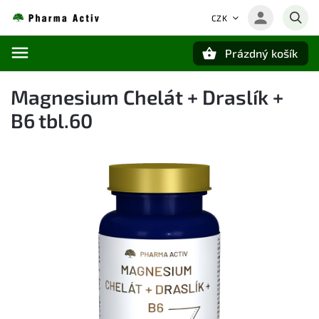
CZK
Prázdný košík
Hledat
Magnesium Chelát + Draslík +
B6 tbl.60