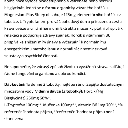
Kombinace vysoce biodostupného a vstřebatelného hořčíku
bisglycinát. Jedná se o formu organicky vázaného hořčíku.
Magnesium Plus Sleep obsahuje 125mg
elementárního hořčíku v
tobolce. L-Tryptofanem pro váš pohodový den a přirozenou cestu
k rovnováze a vnitřní harmonii. Extrakt z mučenky pletní přispívá k
relaxaci a podporuje zdravý spánek. Hořčík s vitamínem B6
přispívá ke snížení míry únavy a vyčerpání, k normálnímu
energetickému metabolismu a normální
činnosti nervové
soustavy a psychické činnosti.
Nezapomeňte, že zdravý způsob života a vyvážená strava zajišťují
řádné fungování organismu a dobrou kondici.
Dávkování:
1x denně 2 tobolky, nejlépe ráno. Zapijte dostatečným
množstvím vody.
V denní dávce (2 tobolky):
Hořčík (Mg.
Bisglycinát) 250mg 66%*,
L-Tryptofan 100mg**, Mučenka 100mg**, Vitamin B6 1mg 70%*, *%
referenční hodnota příjmu, **referenční hodnota příjmu není
stanovena.