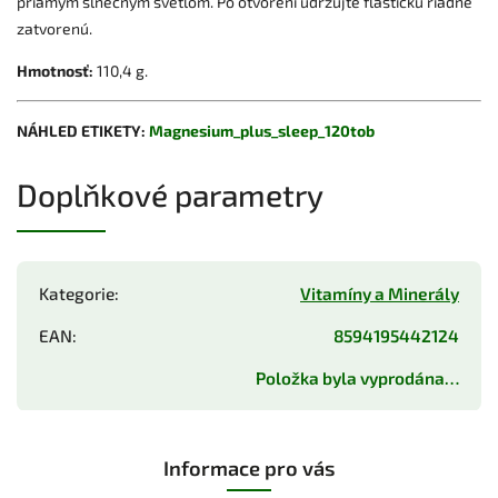
priamym slnečným svetlom. Po otvorení udržujte fľaštičku riadne
zatvorenú.
Hmotnosť:
110,4 g.
NÁHLED ETIKETY:
Magnesium_plus_sleep_120tob
Doplňkové parametry
Kategorie
:
Vitamíny a Minerály
EAN
:
8594195442124
Položka byla vyprodána…
Informace pro vás