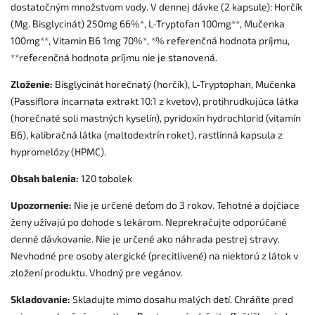
dostatočným množstvom vody. V dennej dávke (2 kapsule): Horčík
(Mg. Bisglycinát) 250mg 66%*, L-Tryptofan 100mg**, Mučenka
100mg**, Vitamin B6 1mg 70%*, *% referenčná hodnota príjmu,
**referenčná hodnota príjmu nie je stanovená.
Zloženie:
Bisglycinát horečnatý (horčík), L-Tryptophan, Mučenka
(Passiflora incarnata extrakt 10:1 z kvetov), protihrudkujúca látka
(horečnaté soli mastných kyselín), pyridoxín hydrochlorid (vitamín
B6), kalibračná látka (maltodextrín roket), rastlinná kapsula z
hypromelózy (HPMC).
Obsah balenia:
120 tobolek
Upozornenie:
Nie je určené deťom do 3 rokov. Tehotné a dojčiace
ženy užívajú po dohode s lekárom. Neprekračujte odporúčané
denné dávkovanie. Nie je určené ako náhrada pestrej stravy.
Nevhodné pre osoby alergické (precitlivené) na niektorú z látok v
zložení produktu. Vhodný pre vegánov.
Skladovanie:
Skladujte mimo dosahu malých detí. Chráňte pred