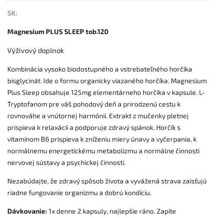
SK:
Magnesium PLUS SLEEP tob.120
Výživový doplnok
Kombinácia vysoko biodostupného a vstrebateľného horčíka
bisglycinát. Ide o formu organicky viazaného horčíka. Magnesium
Plus Sleep obsahuje 125mg elementárneho horčíka v kapsule. L-
Tryptofanom pre váš pohodový deň a prirodzenú cestu k
rovnováhe a vnútornej harmónii. Extrakt z mučenky pletnej
prispieva k relaxácii a podporuje zdravý spánok. Horčík s
vitamínom B6 prispieva k zníženiu miery únavy a vyčerpania, k
normálnemu energetickému metabolizmu a normálne činnosti
nervovej sústavy a psychickej činnosti.
Nezabúdajte, že zdravý spôsob života a vyvážená strava zaisťujú
riadne fungovanie organizmu a dobrú kondíciu.
Dávkovanie:
1x denne 2 kapsuly, najlepšie ráno. Zapite