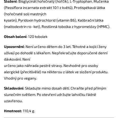
Složení:
Bisglycinát hořečnatý (hořčík), L-Tryptophan, Mučenka
(Passiflora incarnata extrakt 10:1 z květů), Protispékavá látka
(hořečnaté soli mastných
kyselin), Pyridoxin hydrochlorid (vitamin B6), Kalibrační látka
(maltodextrin ro- ket), Rostlinná tobolka z hypromelózy (HPMC).
Obsah balení:
120 tobolek
Upozornění:
Není určeno dětem do 3 let. Těhotné a kojící ženy
užívají po dohodě s lékařem. Nepřekračujte doporučené denní
dávkování. Není
určeno jako náhrada pestré stravy. Nevhodné pro osoby
alergické (přecitlivělé) na některou z látek ve složení produktu.
Vhodný pro vegany.
Skladování:
Skladujte mimo dosah dětí. Chraňte před přímým
slunečním světlem. Po otevření udržujte lahvičku řádně
uzavřenou.
Hmotnost:
110,4 g.